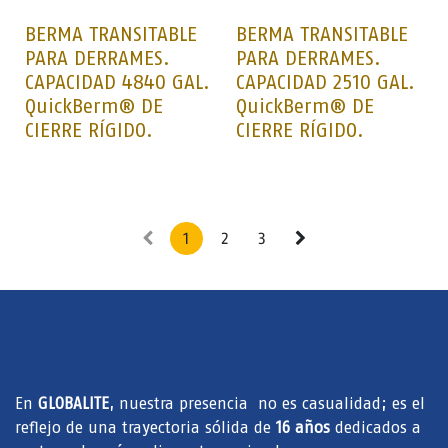
BERMA TRANSITABLE
BERMA TRANSITABLE
PARA DERRAMES.
PARA DERRAMES.
CAPACIDAD 4840 GAL.
CAPACIDAD 2510 GAL.
QuickBerm® DE
QuickBerm® DE
CIERRE RÍGIDO.
CIERRE RÍGIDO.
1
2
3
En
GLOBALITE
, nuestra presencia no es casualidad; es el
reflejo de una trayectoria sólida de
16 años
dedicados a