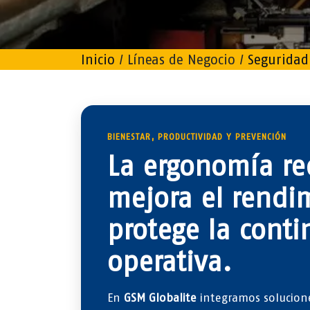
Inicio
/ Líneas de Negocio /
Seguridad
BIENESTAR, PRODUCTIVIDAD Y PREVENCIÓN
La ergonomía re
mejora el rendi
protege la cont
operativa.
En
GSM Globalite
integramos solucion