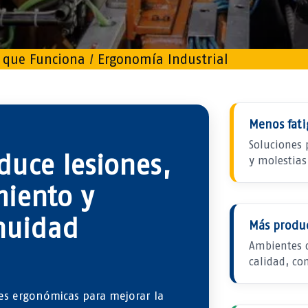
 que Funciona
/
Ergonomía Industrial
Menos fati
Soluciones 
duce lesiones,
y molestias
miento y
inuidad
Más produ
Ambientes 
calidad, co
es ergonómicas para mejorar la