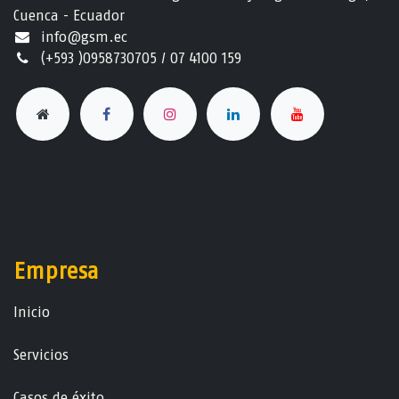
Cuenca - Ecuador
info@gsm.ec​
(+593 )0958730705 / 07 4100 159
Empresa
Ini​ci​o
Servicios
Casos de éxito