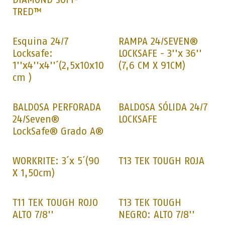
TRED™
Esquina 24/7
RAMPA 24/SEVEN®
Locksafe:
LOCKSAFE - 3''x 36''
1''x4''x4''´(2,5x10x10
(7,6 CM X 91CM)
cm )
BALDOSA PERFORADA
BALDOSA SÓLIDA 24/7
24/Seven®
LOCKSAFE
LockSafe® Grado A®
WORKRITE: 3´x 5´(90
T13 TEK TOUGH ROJA
X 1,50cm)
T11 TEK TOUGH ROJO
T13 TEK TOUGH
ALTO 7/8''
NEGRO: ALTO 7/8''