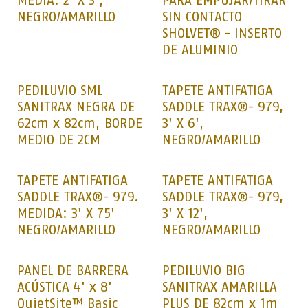
MEDIA: 2' X 3',
PARA EMPUJAR/TIRAR
NEGRO/AMARILLO
SIN CONTACTO
SHOLVET® - INSERTO
DE ALUMINIO
PEDILUVIO SML
TAPETE ANTIFATIGA
SANITRAX NEGRA DE
SADDLE TRAX®- 979,
62cm x 82cm, BORDE
3' X 6',
MEDIO DE 2CM
NEGRO/AMARILLO
TAPETE ANTIFATIGA
TAPETE ANTIFATIGA
SADDLE TRAX®- 979.
SADDLE TRAX®- 979,
MEDIDA: 3' X 75'
3' X 12',
NEGRO/AMARILLO
NEGRO/AMARILLO
PANEL DE BARRERA
PEDILUVIO BIG
ACÚSTICA 4' x 8'
SANITRAX AMARILLA
QuietSite™ Basic
PLUS DE 82cm x 1m