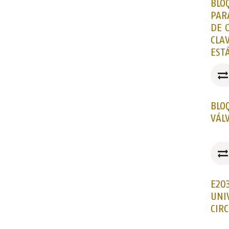
BLO
PAR
DE C
CLAV
EST
BLO
VÁL
E20
UNI
CIR