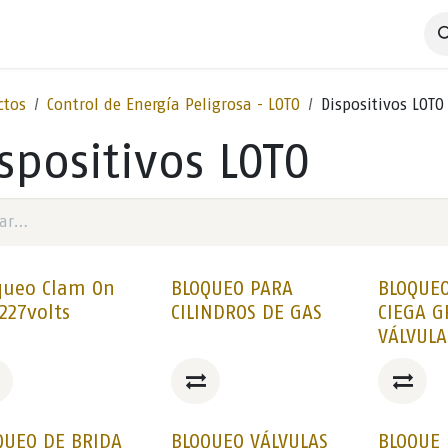
 Negocio
Servicios
Productos
Catálogos
Nosotros
ctos
Control de Energía Peligrosa - LOTO
Dispositivos LOTO
spositivos LOTO
queo Clam On
BLOQUEO PARA
BLOQUEO
227volts
CILINDROS DE GAS
CIEGA 
VÁLVULA
QUEO DE BRIDA
BLOQUEO VÁLVULAS
BLOQUE 