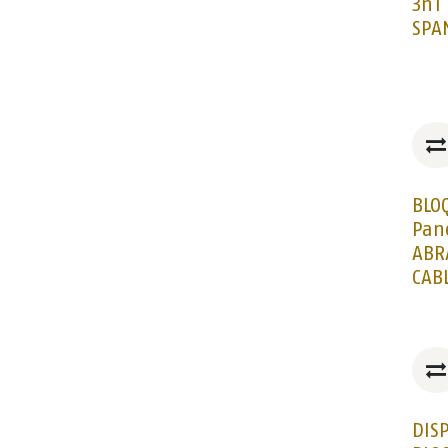
3n1
SPA
BLO
Pan
ABR
CAB
DIS