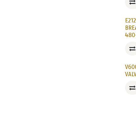
E21
BRE
480
V60
VAL