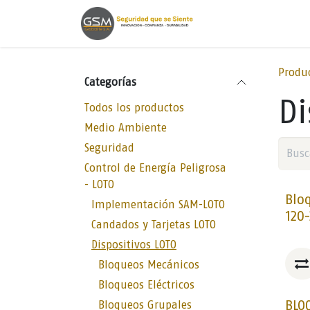
Ir al contenido
Inicio
Lineas de
Produ
Categorías
Di
Todos los productos
Medio Ambiente
Seguridad
Control de Energía Peligrosa
- LOTO
Blo
Implementación SAM-LOTO
120-
Candados y Tarjetas LOTO
Dispositivos LOTO
Bloqueos Mecánicos
Bloqueos Eléctricos
BLO
Bloqueos Grupales