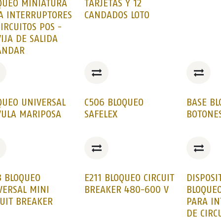
QUEO MINIATURA
TARJETAS Y 12
A INTERRUPTORES
CANDADOS LOTO
IRCUITOS POS -
IJA DE SALIDA
ÁNDAR
QUEO UNIVERSAL
C506 BLOQUEO
BASE B
VULA MARIPOSA
SAFELEX
BOTONE
3 BLOQUEO
E211 BLOQUEO CIRCUIT
DISPOSI
VERSAL MINI
BREAKER 480-600 V
BLOQUE
CUIT BREAKER
PARA I
DE CIRC