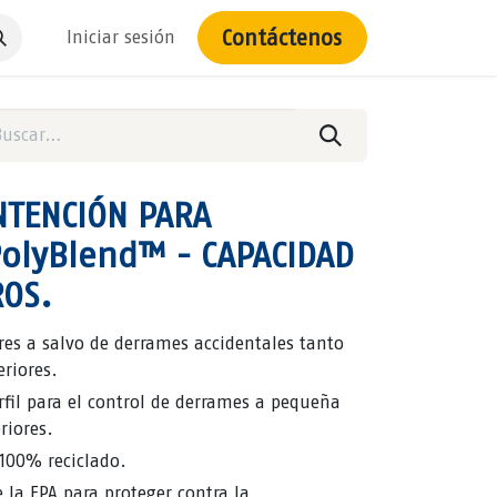
Contáctenos
Iniciar sesión
NTENCIÓN PARA
olyBlend™ - CAPACIDAD
ROS.
es a salvo de derrames accidentales tanto
eriores.
rfil para el control de derrames a pequeña
riores.
 100% reciclado.
la EPA para proteger contra la