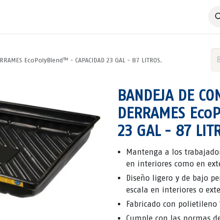
 Negocio
Servicios
Productos
Catálogos
Nosotros
RRAMES EcoPolyBlend™ - CAPACIDAD 23 GAL - 87 LITROS.
BANDEJA DE CO
DERRAMES EcoP
23 GAL - 87 LIT
Mantenga a los trabajador
en interiores como en ext
Diseño ligero y de bajo pe
escala en interiores o exte
Fabricado con polietileno
Cumple con las normas de 