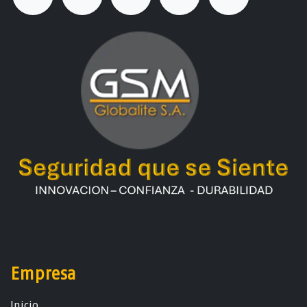
Empresa
Ini​ci​o