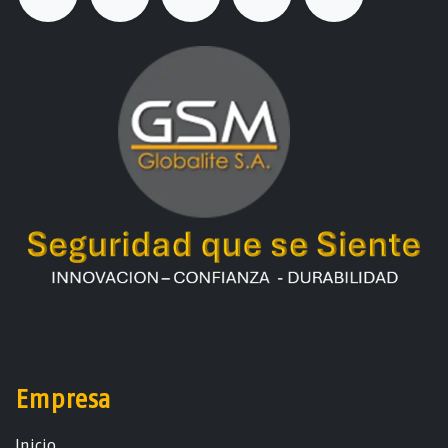
Empresa
Ini​ci​o