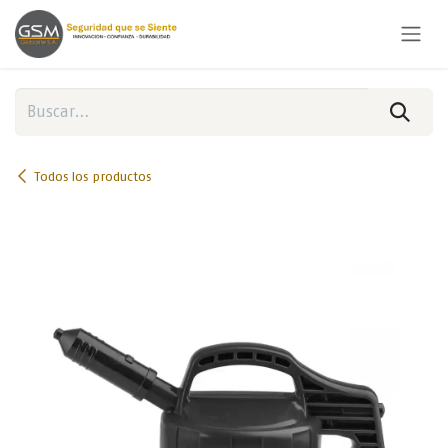
Ir al contenido
Todos los productos