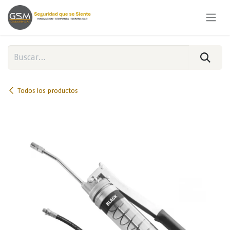
Ir al contenido
Todos los productos