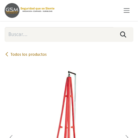
Ir al contenido
Todos los productos