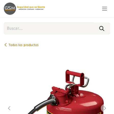
Ir al contenido
Todos los productos