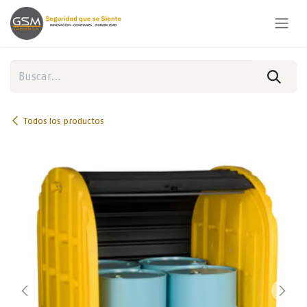
Ir al contenido
Todos los productos