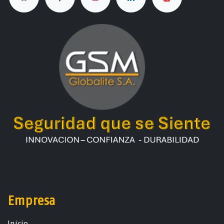
Empresa
Ini​ci​o