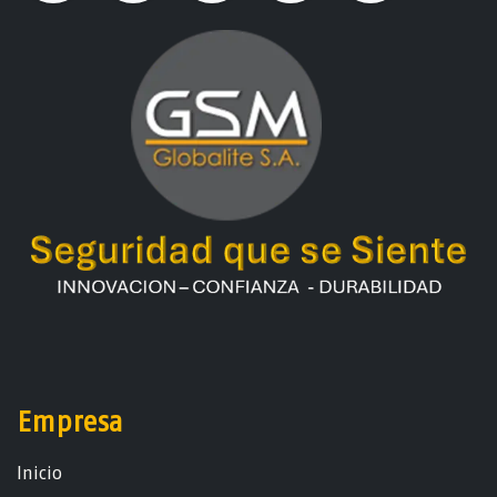
Empresa
Ini​ci​o