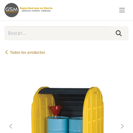
Ir al contenido
Todos los productos