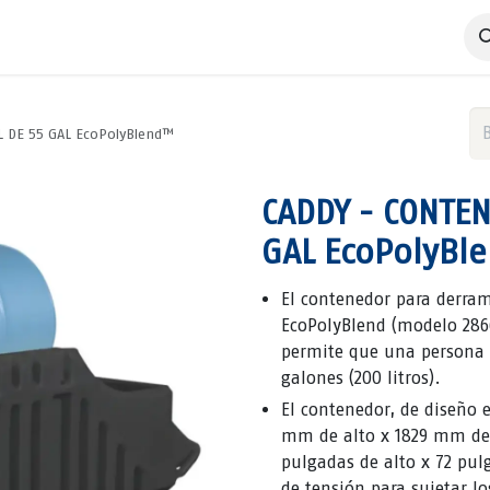
 Negocio
Servicios
Productos
Catálogos
Nosotros
L DE 55 GAL EcoPolyBlend™
CADDY - CONTEN
GAL EcoPolyBl
El contenedor para derrame
EcoPolyBlend (modelo 286
permite que una persona 
galones (200 litros).
El contenedor, de diseño
mm de alto x 1829 mm de 
pulgadas de alto x 72 pul
de tensión para sujetar l