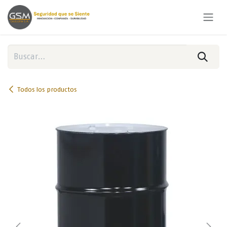
Ir al contenido
Todos los productos