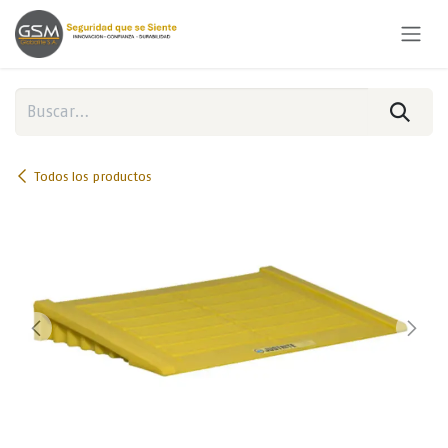
Ir al contenido
Todos los productos