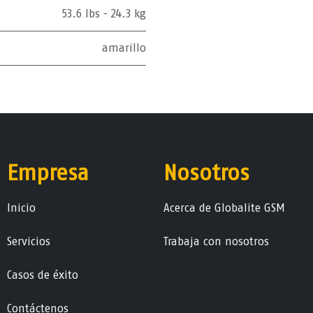
53.6 lbs - 24.3 kg
amarillo
Empresa
Nosotros
Ini​ci​o
Acerca de Globalite GSM
Servicios
Trabaja con nosotros
Casos de éxito
Contáctenos