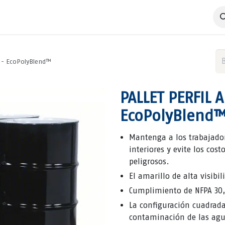
 Negocio
Servicios
Productos
Catálogos
Nosotros
S - EcoPolyBlend™
PALLET PERFIL A
EcoPolyBlend
Mantenga a los trabajador
interiores y evite los cos
peligrosos.
El amarillo de alta visib
Cumplimiento de NFPA 30, 
La configuración cuadrada 
contaminación de las agu