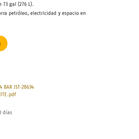
73 gal (276 L).
rra petróleo, electricidad y espacio en
n
4 BAR JST-28634
ITE.pdf
0 días