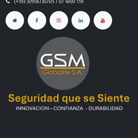
(+593 )0958730705 / 07 4100 159