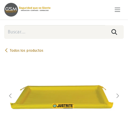
Ir al contenido
Todos los productos