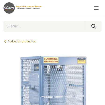
Ir al contenido
Todos los productos