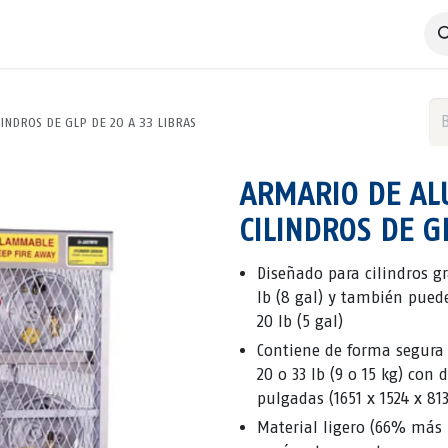
 Negocio
Servicios
Productos
Catálogos
Nosotros
INDROS DE GLP DE 20 A 33 LIBRAS
ARMARIO DE AL
CILINDROS DE G
Diseñado para cilindros gr
lb (8 gal) y también pue
20 lb (5 gal)
Contiene de forma segura 
20 o 33 lb (9 o 15 kg) con
pulgadas (1651 x 1524 x 
Material ligero (66% más l