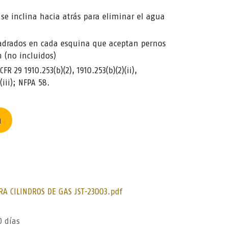
 se inclina hacia atrás para eliminar el agua
aladrados en cada esquina que aceptan pernos
 (no incluidos)
 29 1910.253(b)(2), 1910.253(b)(2)(ii),
(iii); NFPA 58.
n
A CILINDROS DE GAS JST-23003.pdf
0 días