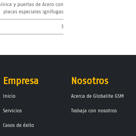
ínica y puertas de Acero con
placas especiales ignífugas
3
Empresa
Nosotros
Ini​ci​o
Acerca de Globalite GSM
Servicios
Trabaja con nosotros
Casos de éxito