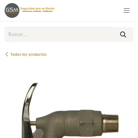
Ir al contenido
Todos los productos