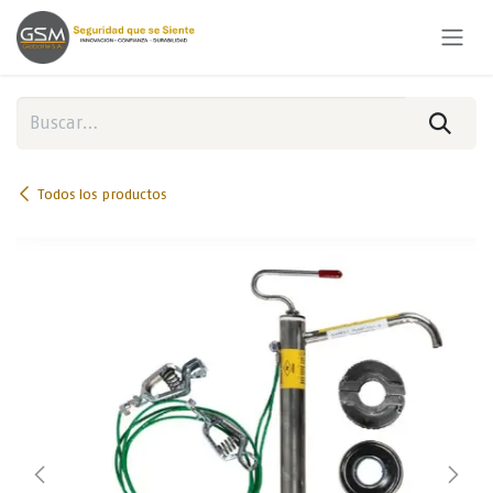
Ir al contenido
Todos los productos