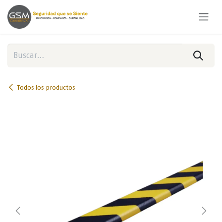
Ir al contenido
Todos los productos