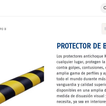
 Negocio
Servicios
Productos
Catálogos
Nosotros
PO B
PROTECTOR DE B
Los protectores antichoque K
cualquier lugar, protegen la
contra golpes, contusiones, 
amplia gama de perfiles y 
todo el mundo durante más d
vanguardia y calidad superi
disponibles en una amplia d
medida de disuasión visual 
necesita, ya sea en interiore