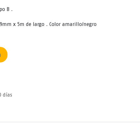
po B .
m x 5m de largo . Color amarillo/negro
n
0 días