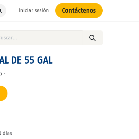
Contáctenos
Iniciar sesión
AL DE 55 GAL
o -
n
0 días