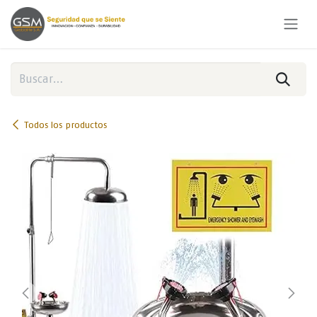
Ir al contenido
Todos los productos