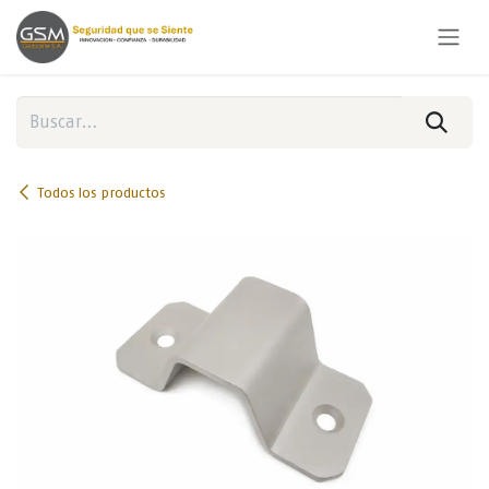
Ir al contenido
Todos los productos