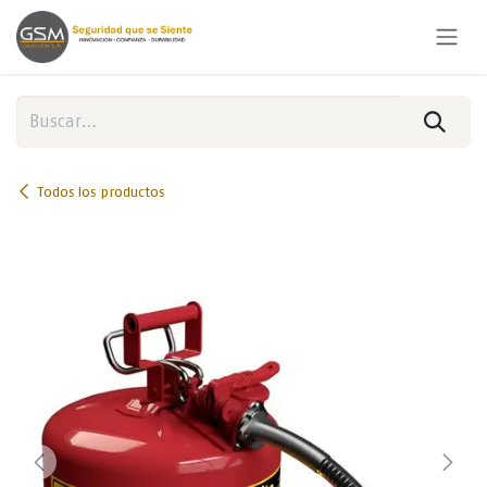
Ir al contenido
Todos los productos