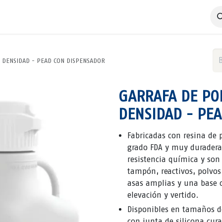
 Negocio
Servicios
Productos
Catálogos
Nosotros
A DENSIDAD - PEAD CON DISPENSADOR
GARRAFA DE POL
DENSIDAD - PE
Fabricadas con resina de p
grado FDA y muy duraderas
resistencia química y son 
tampón, reactivos, polvos
asas amplias y una base 
elevación y vertido.
Disponibles en tamaños d
con junta de silicona cur