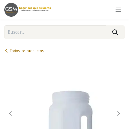
Ir al contenido
Todos los productos