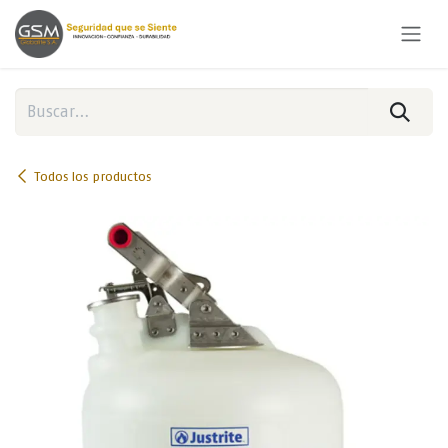
Ir al contenido
Todos los productos