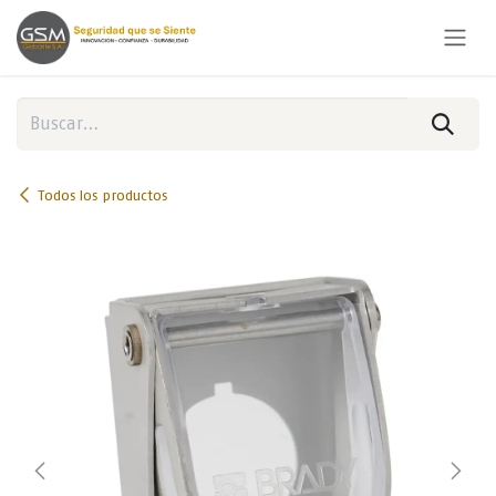
Ir al contenido
Todos los productos