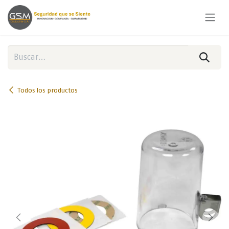
Ir al contenido
Todos los productos