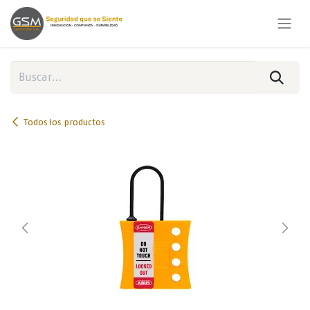
Ir al contenido
Todos los productos