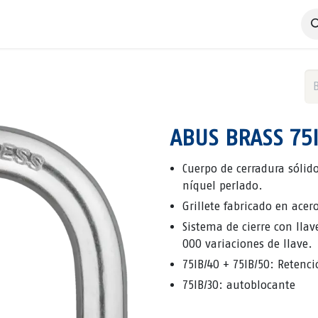
 Negocio
Servicios
Productos
Catálogos
Nosotros
ABUS BRASS 75
Cuerpo de cerradura sólid
níquel perlado.
Grillete fabricado en acer
Sistema de cierre con llav
000 variaciones de llave.
75IB/40 + 75IB/50: Retenci
75IB/30: autoblocante