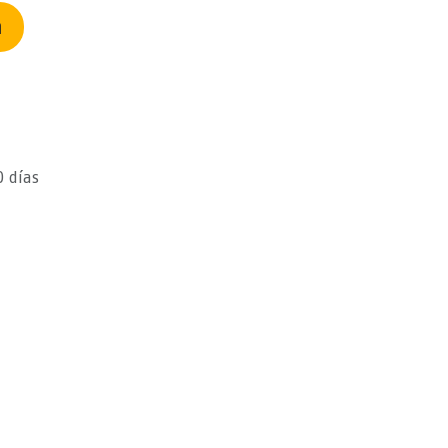
n
0 días