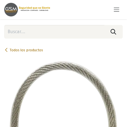
Ir al contenido
Todos los productos