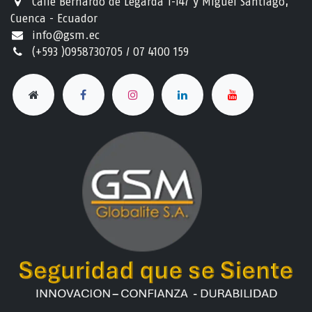
Calle Bernardo de Legarda 1-147 y Miguel Santiago,
Cuenca - Ecuador
info@gsm.ec​
(+593 )0958730705 / 07 4100 159