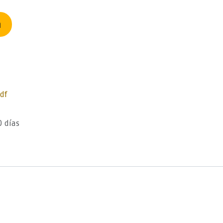
n
df
0 días