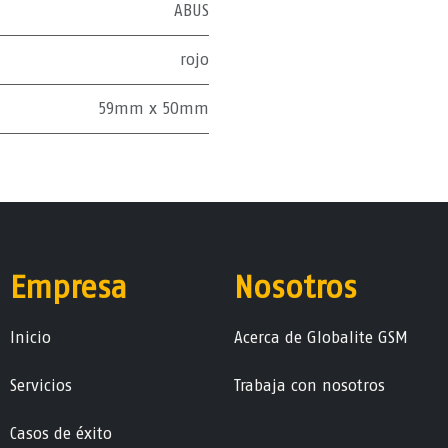
ABUS
rojo
59mm x 50mm
Empresa
Nosotros
Ini​ci​o
Acerca de Globalite GSM
Servicios
Trabaja con nosotros
Casos de éxito