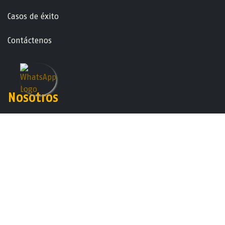
Casos de éxito
Contáctenos
Nosotros
Acerca de Globalite GSM
Trabaja con nosotros
GSM - Globalite S.A.
Con la tecnología de
- El mejor
Comercio
electrónico de código abierto