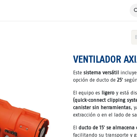
 Negocio
Servicios
Productos
Catálogos
Nosotros
VENTILADOR AXIA
Este
sistema versátil
incluy
opción de ducto de
25′
según
El equipo es
ligero
y está di
(quick-connect clipping sys
canister sin herramientas
, 
extracción o en el lado de sa
El
ducto de 15′ se almacena
facilitando su transporte y 