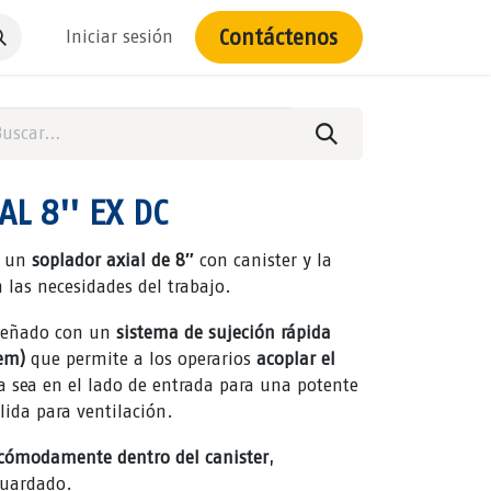
Contáctenos
Iniciar sesión
L 8'' EX DC
e un
soplador axial de 8″
con canister y la
 las necesidades del trabajo.
señado con un
sistema de sujeción rápida
tem)
que permite a los operarios
acoplar el
ya sea en el lado de entrada para una potente
lida para ventilación.
 cómodamente dentro del canister
,
guardado.