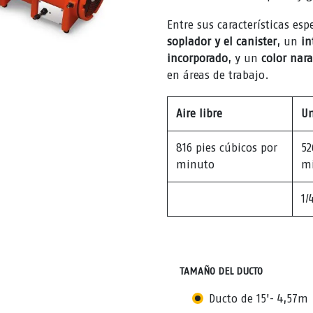
Entre sus características es
soplador y el canister
, un
in
incorporado
, y un
color nar
en áreas de trabajo.
Aire libre
Un
816 pies cúbicos por
52
minuto
m
1/
TAMAÑO DEL DUCTO
Ducto de 15'- 4,57m