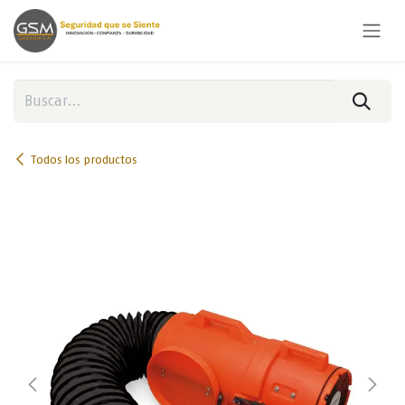
Ir al contenido
Todos los productos