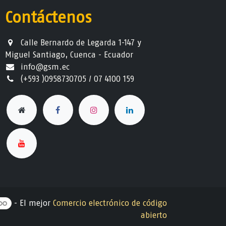
Contáctenos
Calle Bernardo de Legarda 1-147 y
Miguel Santiago, Cuenca - Ecuador
info@gsm.ec​
(+593 )0958730705 / 07 4100 159
- El mejor
Comercio electrónico de código
abierto