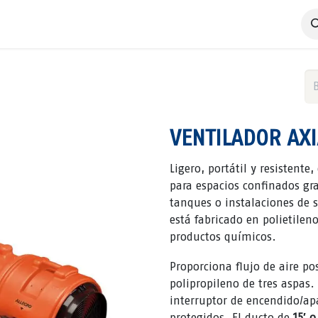
 Negocio
Servicios
Productos
Catálogos
Nosotros
VENTILADOR AXIA
Ligero, portátil y resistente
para espacios confinados gr
tanques o instalaciones de s
está fabricado en polietileno
productos químicos.
Proporciona flujo de aire po
polipropileno de tres aspas
interruptor de encendido/ap
protegidos. El ducto de
15′ o