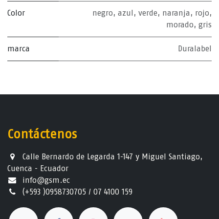
Color
negro
,
azul
,
verde
,
naranja
,
rojo
,
morado
,
gris
marca
Duralabel
Contáctenos
Calle Bernardo de Legarda 1-147 y Miguel Santiago,
Cuenca - Ecuador
info@gsm.ec​
(+593 )0958730705 / 07 4100 159