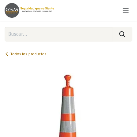
Ir al contenido
Todos los productos