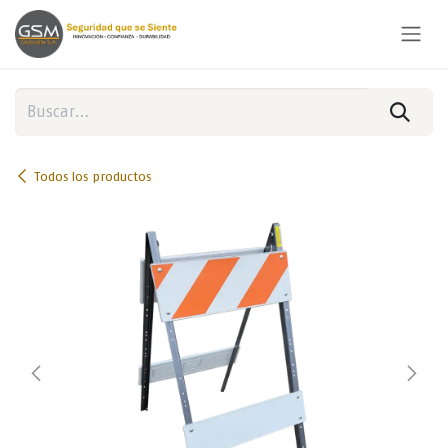
Ir al contenido
Todos los productos