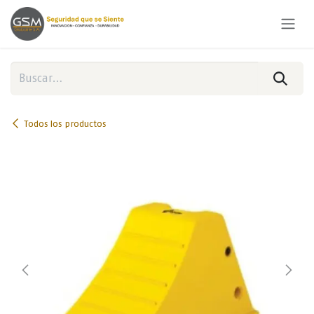
Ir al contenido
Todos los productos