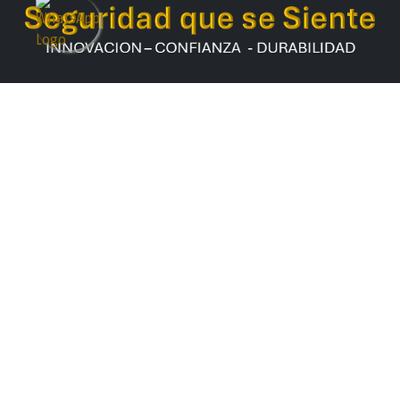
Empresa
Ini​ci​o
Servicios
Casos de éxito
Contáctenos