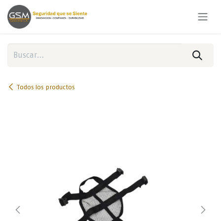
Ir al contenido
Todos los productos