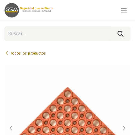
Ir al contenido
Todos los productos