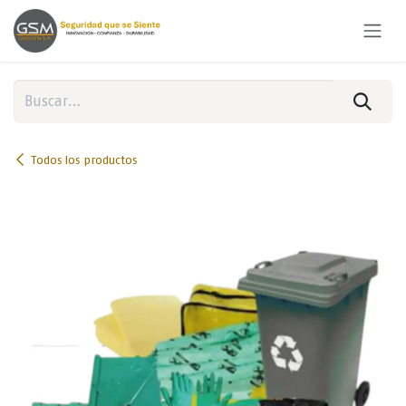
Ir al contenido
Todos los productos