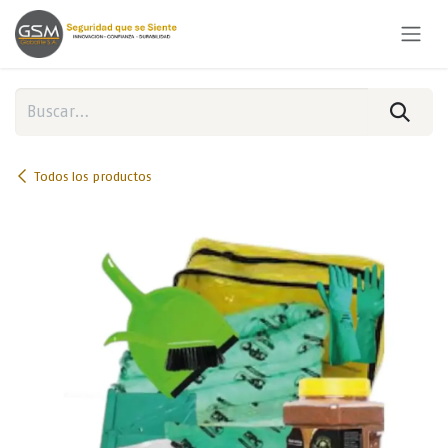
Ir al contenido
Todos los productos